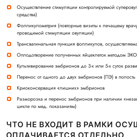
Осуществление стимуляции контролируемой суперовул
средства)
Фолликулометрия (повторные визиты к лечащему врач
проводимой стимуляции овуляции)
Трансвагинальная пункция фолликулов, осуществляе
Оплодотворение полученных яйцеклеток методом ЭКО 
Культивирование эмбрионов до 3-х или 5-х суток разви
Перенос от одного до двух эмбрионов (ПЭ) в полость
Криоконсервация «лишних» эмбрионов
Разморозка и перенос эмбрионов при наличии «неза
цикле по мед. показаниям)
ЧТО НЕ ВХОДИТ В РАМКИ ОСУ
ОПЛАЧИВАЕТСЯ ОТДЕЛЬНО