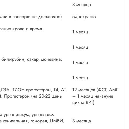
3 месяца
ати в паспорте не достаточно)
однократно
вания крови и время
1 месяц
1 месяц
 билирубин, сахар, мочевина,
1 месяц
1 месяц
ДГЭА, 17-ОН прогестерон, Т4, АТ
12 месяцев (ФСГ, АМГ
ц). Прогестерон (на 20-22 день
– 1 месяц накануне
цикла ВРТ)
 уреалитикум, уреаплазма
а генитальная, гонорея, ЦМВИ,
3 месяца