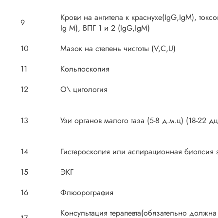
Крови на антитела к краснухе(IgG,IgM), токс
9
Ig M), ВПГ 1 и 2 (IgG,IgM)
10
Мазок на степень чистоты (V,C,U)
11
Кольпоскопия
12
О\ цитология
13
Узи органов малого таза (5-8 д.м.ц) (18-22 
14
Гистероскопия или аспирационная биопсия 
15
ЭКГ
16
Флюорография
Консультация терапевта(обязательно должна