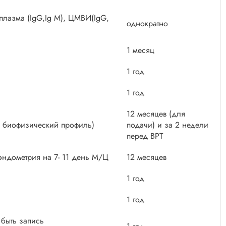
оплазма (IgG,Ig M), ЦМВИ(IgG,
однократно
1 месяц
1 год
1 год
12 месяцев (для
дц биофизический профиль)
подачи) и за 2 недели
перед ВРТ
эндометрия на 7- 11 день М/Ц
12 месяцев
1 год
1 год
 быть запись