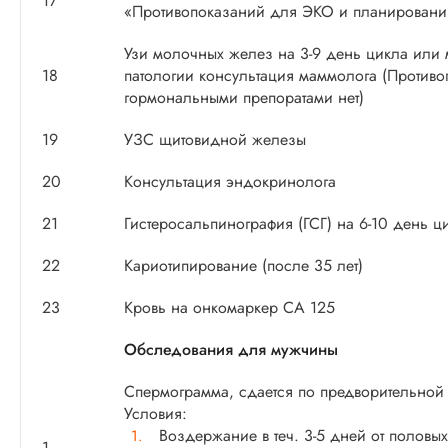
17
«Противопоказаний для ЭКО и планирования
Узи молочных желез на 3-9 день цикла или 
18
патологии консультация маммолога (Противо
гормональными препоратами нет)
19
УЗС щитовидной железы
20
Консультация эндокринолога
21
Гистеросальпинография (ГСГ) на 6-10 день ц
22
Кариотипирование (после 35 лет)
23
Кровь на онкомаркер СА 125
Обследования для мужчины
Спермограмма, сдается по предворительной 
Условия:
Воздержание в теч. 3-5 дней от половых
1