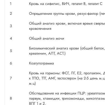
1
Кровь на сифилис, ВИЧ, гепатит В, гепатит С
2
Определение группы крови, резус-фактор (печ
Общий анализ крови, включая время сверты
3
кровотечения
4
Общий анализ мочи
Биохимический анализ крови (общий белок,
5
креатинин, АЛТ, АСТ.)
6
Коагулограмма
Кровь на гормоны: ФСГ, ЛГ, Е2, пролактин, 
7
к ТПО, ТТГ, АМГ, тестостерон (на 2-5 день м.
м.ц)
Обследование на инфекции ПЦР: уреаплазма
8
парвум, хламидии, трихомонады, микоплазм
ВПГ 1 и 2.