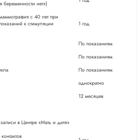
1 год
 беременности нет»)
маммография с 40 лет при
показаний к стимуляции
1 год
По показаниям
По показаниям
икла
По показаниям
однократно
12 месяцев
записи в Центре «Мать и дитя»
 контактов
1 год