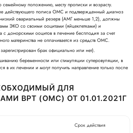
о семейному положению, месту прописки и возрасту.
чие действующего полиса ОМС и подтвержденный диагноз
 низкий овариальный резерв (АМГ меньше 1,2), должны
амм ЭКО со своими ооцитами (яйцеклетками) и
 с донорскими ооцитов в лечение бесплодия за счет
ного материнства не оплачивается из средств ОМС.
зарегистрирован брак официально или нет).
ашиванию беременности или стимуляции суперовуляции, в
я в их лечении и могут получить направление только после
НЕОБХОДИМЫЙ ДЛЯ
И ВРТ (ОМС) ОТ 01.01.2021Г
Срок действия