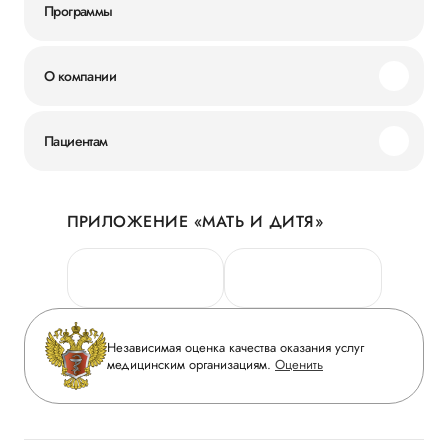
Программы
О компании
Миссия и ценности
Пациентам
Наши преимущества
Акции
История
ПРИЛОЖЕНИЕ «МАТЬ И ДИТЯ»
Личный кабинет
Новости
Персональные данные
Руководство
Горячая линия качества
Сотрудничество
Вопрос-ответ
Инвесторам
Независимая оценка качества оказания услуг
Приложение пациента
медицинским организациям.
Оценить
Журнал «Мать и дитя»
Статьи
Вакансии
Заболевания
Медицинский туризм