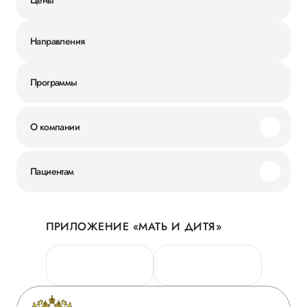
Направления
Программы
О компании
Миссия и ценности
Пациентам
Наши преимущества
Акции
История
ПРИЛОЖЕНИЕ «МАТЬ И ДИТЯ»
Личный кабинет
Новости
Персональные данные
Руководство
Горячая линия качества
Сотрудничество
Вопрос-ответ
Инвесторам