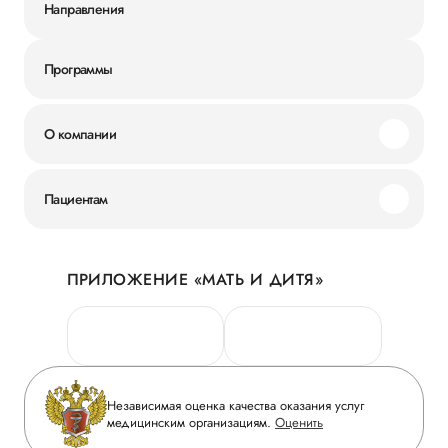
Направления
Программы
О компании
Миссия и ценности
Пациентам
Наши преимущества
Акции
История
ПРИЛОЖЕНИЕ «МАТЬ И ДИТЯ»
Личный кабинет
Новости
Персональные данные
Руководство
Горячая линия качества
Сотрудничество
Вопрос-ответ
Инвесторам
Независимая оценка качества оказания услуг
Приложение пациента
медицинским организациям.
Оценить
Журнал «Мать и дитя»